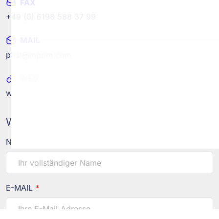
FAX
+49 (0) 6198 588 37 99
MAIL
post@mppm.com
WEB
www.mppm.com
Wir freuen uns auf Ihre Nachricht
NAME
*
E-MAIL
*