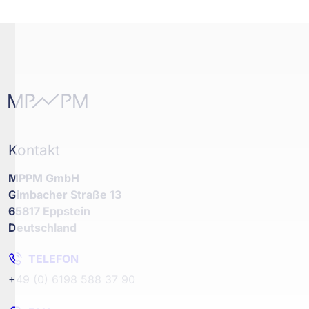
Kontakt
MPPM GmbH
Gimbacher Straße 13
65817 Eppstein
Deutschland
TELEFON
+49 (0) 6198 588 37 90