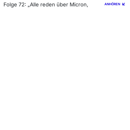
Folge 72: „Alle reden über Micron,
ANHÖREN
Nvidia, TSMC & Co.- SUSS MicroTec
liefert die Maschinen für den KI-
Boom“
Folge 71: „Marc Osigus exklusiv: Hinter
ANHÖREN
den Kulissen von Cantor und Europas
Kapitalmärkten“
Folge 70: „DB Access & Cantor
ANHÖREN
Summit: Die wichtigsten Erkenntnisse
aus zwei Investorenkonferenzen“
Archiv