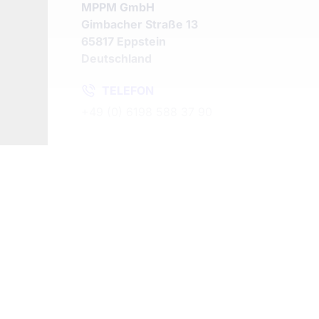
MPPM GmbH
Gimbacher Straße 13
65817 Eppstein
Deutschland
TELEFON
+49 (0) 6198 588 37 90
FAX
+49 (0) 6198 588 37 99
MAIL
post@mppm.com
WEB
www.mppm.com