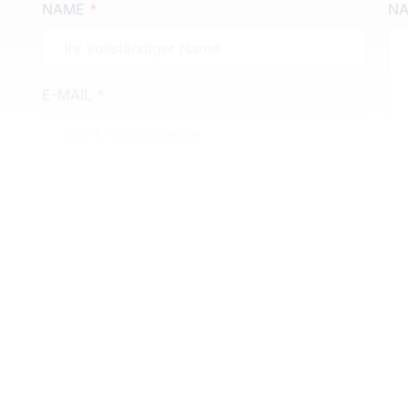
NAME
*
NA
E-MAIL
*
TELEFON
*
Datenschutz
akzeptieren
*
Einwilligung für Werbe & Informations
Zwecke