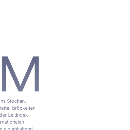
ins Stocken.
atte, bröckelten
der Leitindex
rnationalen
e ein anhaltend