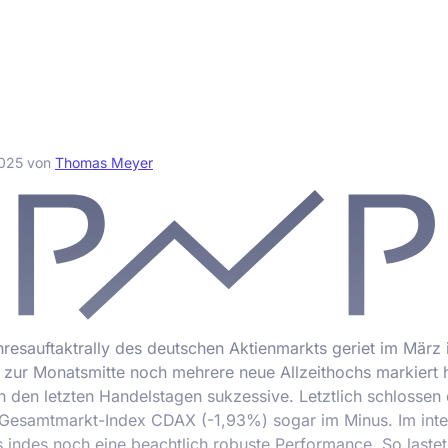
2025
von
Thomas Meyer
hresauftaktrally des deutschen Aktienmarkts geriet im März 
ur Monatsmitte noch mehrere neue Allzeithochs markiert h
n den letzten Handelstagen sukzessive. Letztlich schlossen 
 Gesamtmarkt-Index CDAX (-1,93%) sogar im Minus. Im inte
s indes noch eine beachtlich robuste Performance. So lastet