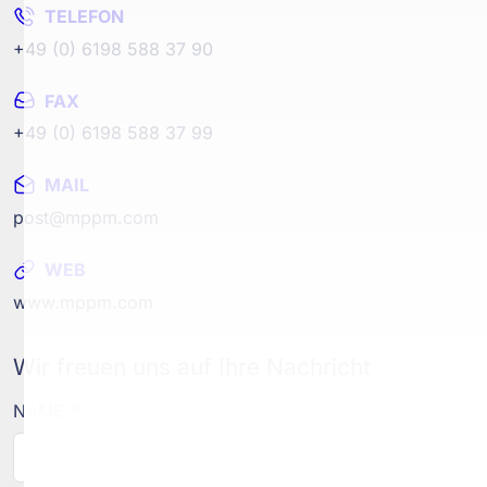
TELEFON
+49 (0) 6198 588 37 90
FAX
+49 (0) 6198 588 37 99
MAIL
post@mppm.com
WEB
www.mppm.com
Wir freuen uns auf Ihre Nachricht
NAME
*