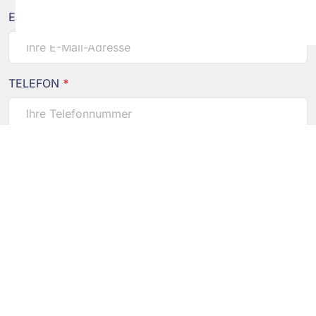
E-MAIL
*
TELEFON
*
Datenschutz
akzeptieren
*
Einwilligung für Werbe & Informations Zwecke
NACHRICHT
*