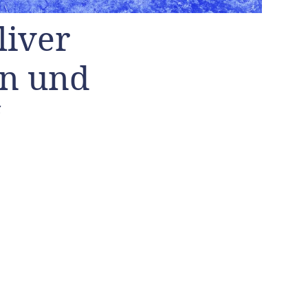
liver
en und
“