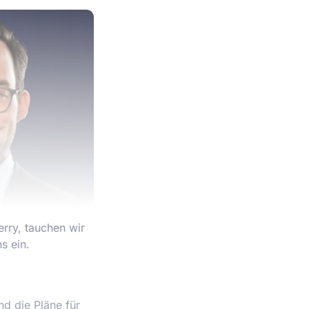
erry, tauchen wir
s ein.
nd die Pläne für