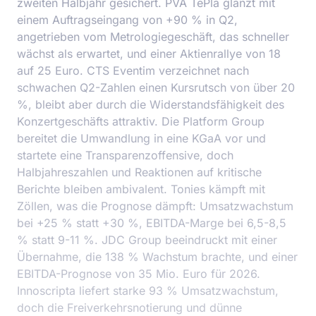
zweiten Halbjahr gesichert. PVA TePla glänzt mit
einem Auftragseingang von +90 % in Q2,
angetrieben vom Metrologiegeschäft, das schneller
wächst als erwartet, und einer Aktienrallye von 18
auf 25 Euro. CTS Eventim verzeichnet nach
schwachen Q2-Zahlen einen Kursrutsch von über 20
%, bleibt aber durch die Widerstandsfähigkeit des
Konzertgeschäfts attraktiv. Die Platform Group
bereitet die Umwandlung in eine KGaA vor und
startete eine Transparenzoffensive, doch
Halbjahreszahlen und Reaktionen auf kritische
Berichte bleiben ambivalent. Tonies kämpft mit
Zöllen, was die Prognose dämpft: Umsatzwachstum
bei +25 % statt +30 %, EBITDA-Marge bei 6,5-8,5
% statt 9-11 %. JDC Group beeindruckt mit einer
Übernahme, die 138 % Wachstum brachte, und einer
EBITDA-Prognose von 35 Mio. Euro für 2026.
Innoscripta liefert starke 93 % Umsatzwachstum,
doch die Freiverkehrsnotierung und dünne