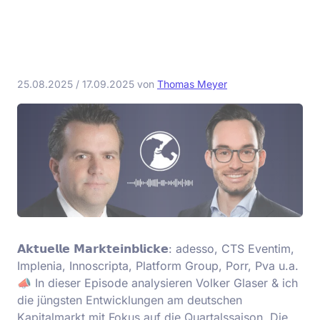
25.08.2025
/
17.09.2025
von
Thomas Meyer
𝗔𝗸𝘁𝘂𝗲𝗹𝗹𝗲 𝗠𝗮𝗿𝗸𝘁𝗲𝗶𝗻𝗯𝗹𝗶𝗰𝗸𝗲: adesso, CTS Eventim,
Implenia, Innoscripta, Platform Group, Porr, Pva u.a.
📣 In dieser Episode analysieren Volker Glaser & ich
die jüngsten Entwicklungen am deutschen
Kapitalmarkt mit Fokus auf die Quartalssaison. Die