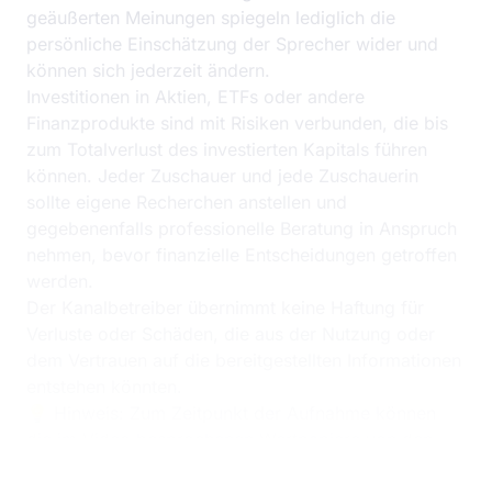
geäußerten Meinungen spiegeln lediglich die
persönliche Einschätzung der Sprecher wider und
können sich jederzeit ändern.
Investitionen in Aktien, ETFs oder andere
Finanzprodukte sind mit Risiken verbunden, die bis
zum Totalverlust des investierten Kapitals führen
können. Jeder Zuschauer und jede Zuschauerin
sollte eigene Recherchen anstellen und
gegebenenfalls professionelle Beratung in Anspruch
nehmen, bevor finanzielle Entscheidungen getroffen
werden.
Der Kanalbetreiber übernimmt keine Haftung für
Verluste oder Schäden, die aus der Nutzung oder
dem Vertrauen auf die bereitgestellten Informationen
entstehen könnten.
💡 Hinweis: Zum Zeitpunkt der Aufnahme können
die im Video besprochenen Wertpapiere von den
Sprechern gehalten werden. Dies kann potenzielle