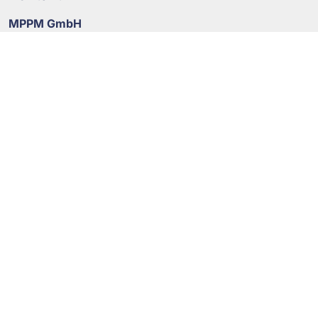
MPPM GmbH
Gimbacher Straße 13
65817 Eppstein
Deutschland
TELEFON
+49 (0) 6198 588 37 90
FAX
+49 (0) 6198 588 37 99
MAIL
post@mppm.com
WEB
www.mppm.com