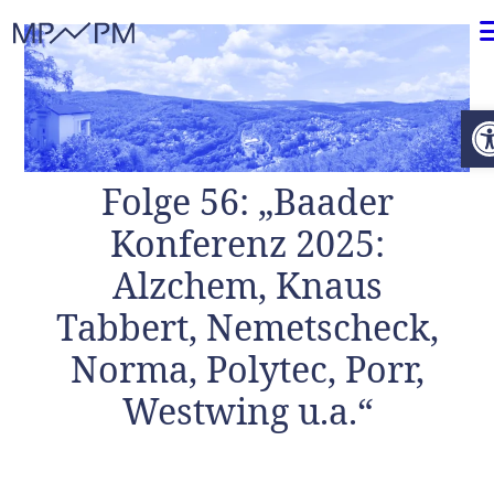
Weiter zum Inhalt
O
Folge 56: „Baader
Konferenz 2025:
Alzchem, Knaus
Tabbert, Nemetscheck,
Norma, Polytec, Porr,
Westwing u.a.“