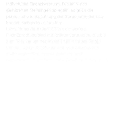
individuelle Finanzberatung. Die im Video
geäußerten Meinungen spiegeln lediglich die
persönliche Einschätzung der Sprecher wider und
können sich jederzeit ändern.
Investitionen in Aktien, ETFs oder andere
Finanzprodukte sind mit Risiken verbunden, die bis
zum Totalverlust des investierten Kapitals führen
können. Jeder Zuschauer und jede Zuschauerin
sollte eigene Recherchen anstellen und
gegebenenfalls professionelle Beratung in Anspruch
nehmen, bevor finanzielle Entscheidungen getroffen
werden.
Der Kanalbetreiber übernimmt keine Haftung für
Verluste oder Schäden, die aus der Nutzung oder
dem Vertrauen auf die bereitgestellten Informationen
entstehen könnten.
💡 Hinweis: Zum Zeitpunkt der Aufnahme können
die im Video besprochenen Wertpapiere von den
Sprechern gehalten werden. Dies kann potenzielle