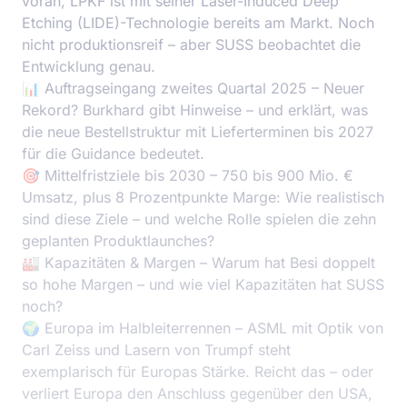
voran, LPKF ist mit seiner Laser-Induced Deep
Etching (LIDE)-Technologie bereits am Markt. Noch
nicht produktionsreif – aber SUSS beobachtet die
Entwicklung genau.
📊 Auftragseingang zweites Quartal 2025 – Neuer
Rekord? Burkhard gibt Hinweise – und erklärt, was
die neue Bestellstruktur mit Lieferterminen bis 2027
für die Guidance bedeutet.
🎯 Mittelfristziele bis 2030 – 750 bis 900 Mio. €
Umsatz, plus 8 Prozentpunkte Marge: Wie realistisch
sind diese Ziele – und welche Rolle spielen die zehn
geplanten Produktlaunches?
🏭 Kapazitäten & Margen – Warum hat Besi doppelt
so hohe Margen – und wie viel Kapazitäten hat SUSS
noch?
🌍 Europa im Halbleiterrennen – ASML mit Optik von
Carl Zeiss und Lasern von Trumpf steht
exemplarisch für Europas Stärke. Reicht das – oder
verliert Europa den Anschluss gegenüber den USA,