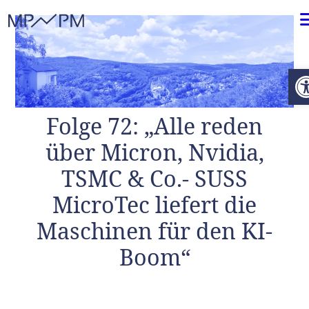
Weiter zum Inhalt
O
Folge 72: „Alle reden
über Micron, Nvidia,
TSMC & Co.- SUSS
MicroTec liefert die
Maschinen für den KI-
Boom“