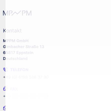
Kontakt
MPPM GmbH
Gimbacher Straße 13
65817 Eppstein
Deutschland
TELEFON
+49 (0) 6198 588 37 90
FAX
+49 (0) 6198 588 37 99
MAIL