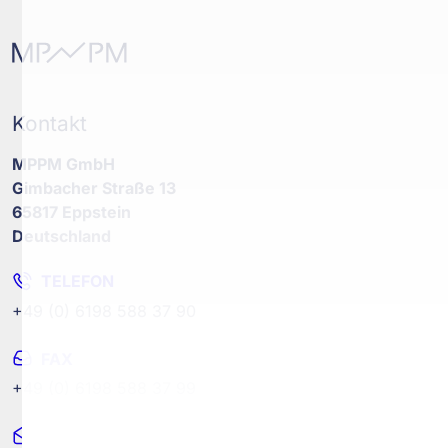
Kontakt
MPPM GmbH
Gimbacher Straße 13
65817 Eppstein
Deutschland
TELEFON
+49 (0) 6198 588 37 90
FAX
+49 (0) 6198 588 37 99
MAIL