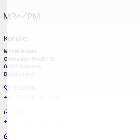
Kontakt
MPPM GmbH
Gimbacher Straße 13
65817 Eppstein
Deutschland
TELEFON
+49 (0) 6198 588 37 90
FAX
+49 (0) 6198 588 37 99
MAIL