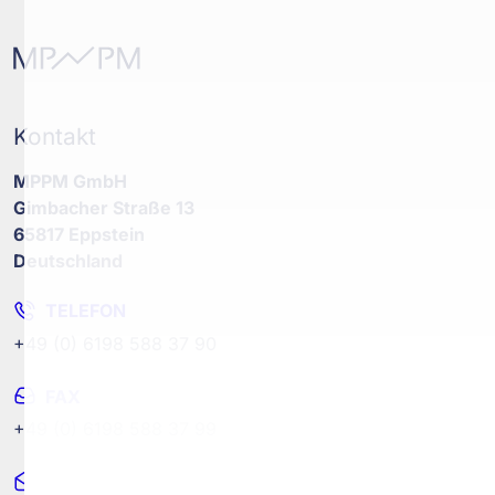
Kontakt
MPPM GmbH
Gimbacher Straße 13
65817 Eppstein
Deutschland
TELEFON
+49 (0) 6198 588 37 90
FAX
+49 (0) 6198 588 37 99
MAIL