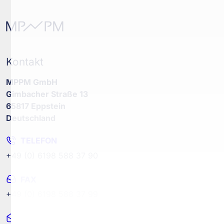
Kontakt
MPPM GmbH
Gimbacher Straße 13
65817 Eppstein
Deutschland
TELEFON
+49 (0) 6198 588 37 90
FAX
+49 (0) 6198 588 37 99
MAIL