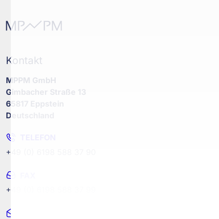
Kontakt
MPPM GmbH
Gimbacher Straße 13
65817 Eppstein
Deutschland
TELEFON
+49 (0) 6198 588 37 90
FAX
+49 (0) 6198 588 37 99
MAIL