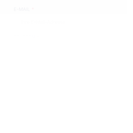
E-MAIL
*
TELEFON
*
Datenschutz
akzeptieren
*
Einwilligung für Werbe & Informations
Zwecke
g
Impressum
Disclaimer
Offenlegungspflichten
Barrie