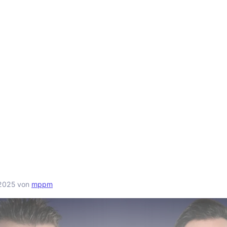
2025
von
mppm