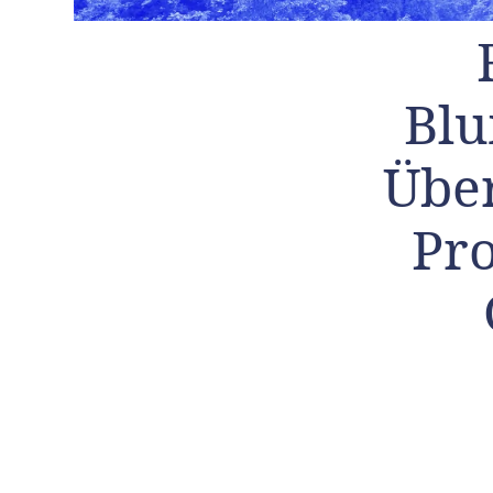
Blu
Übe
Pr