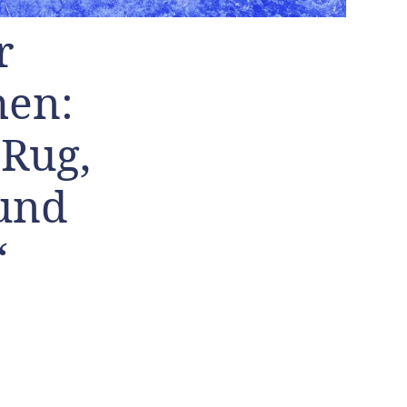
r
men:
Rug,
und
“