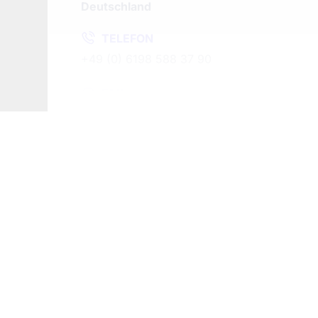
Deutschland
TELEFON
+49 (0) 6198 588 37 90
FAX
+49 (0) 6198 588 37 99
MAIL
post@mppm.com
WEB
www.mppm.com
Datenschutzerklärun