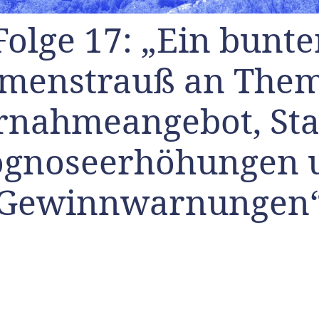
Folge 17: „Ein bunte
menstrauß an The
rnahmeangebot, Sta
ognoseerhöhungen 
Gewinnwarnungen