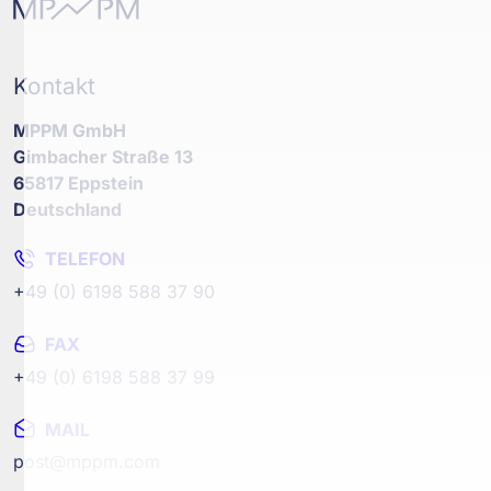
Kontakt
MPPM GmbH
Gimbacher Straße 13
65817 Eppstein
Deutschland
TELEFON
+49 (0) 6198 588 37 90
FAX
+49 (0) 6198 588 37 99
MAIL
post@mppm.com