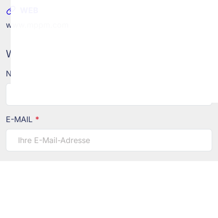
WEB
www.mppm.com
Wir freuen uns auf Ihre Nachricht
NAME
*
E-MAIL
*
TELEFON
*