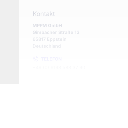
Kontakt
MPPM GmbH
Gimbacher Straße 13
65817 Eppstein
Deutschland
TELEFON
+49 (0) 6198 588 37 90
FAX
+49 (0) 6198 588 37 99
MAIL
post@mppm.com
WEB