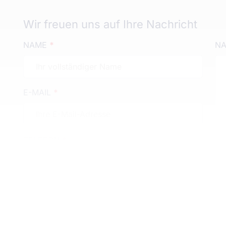
Wir freuen uns auf Ihre Nachricht
NAME
*
NA
E-MAIL
*
TELEFON
*
Datenschutz
akzeptieren
*
Einwilligung für Werbe & Informations