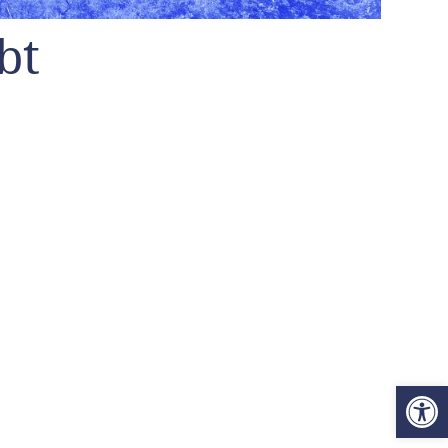
bt
Op