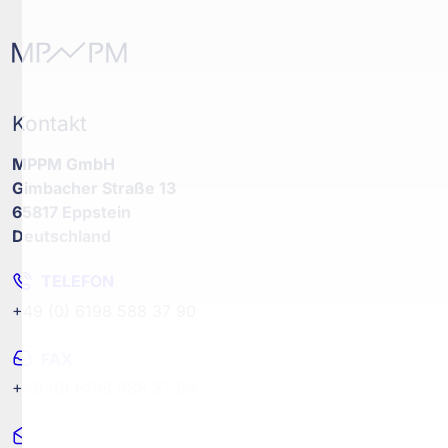
Kontakt
MPPM GmbH
Gimbacher Straße 13
65817 Eppstein
Deutschland
TELEFON
+49 (0) 6198 588 37 90
FAX
+49 (0) 6198 588 37 99
MAIL